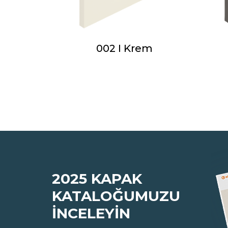
t Antrasit
002 I Krem
2025 KAPAK
KATALOĞUMUZU
İNCELEYİN