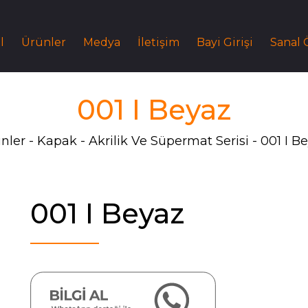
l
Ürünler
Medya
İletişim
Bayi Girişi
Sanal
001 I Beyaz
nler
Kapak
Akrilik Ve Süpermat Serisi
001 I B
001 I Beyaz