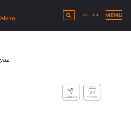
 Ödeme
eyaz