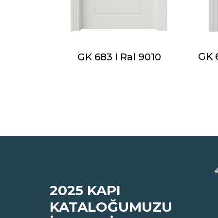
GK 
GK 683 I Ral 9010
Antrasit
2025 KAPI
KATALOĞUMUZU