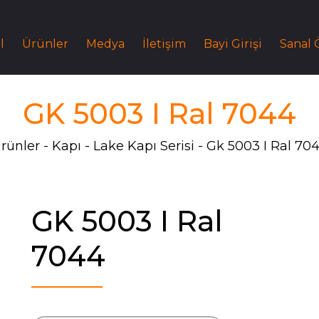
l
Ürünler
Medya
İletişim
Bayi Girişi
Sanal
GK 5003 I Ral 7044
rünler
Kapı
Lake Kapı Serisi
Gk 5003 I Ral 70
GK 5003 I Ral
7044