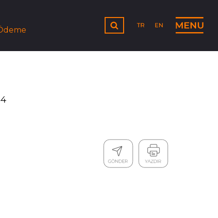
 Ödeme
44