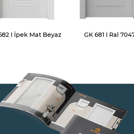
682 I İpek Mat Beyaz
GK 681 I Ral 704