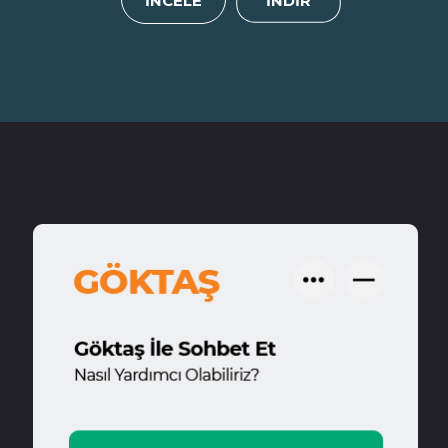
İNCELE
İNDİR