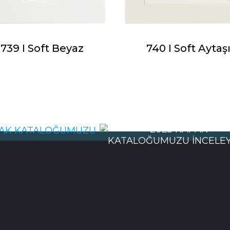
739 I Soft Beyaz
740 I Soft Aytaş
İNCELE